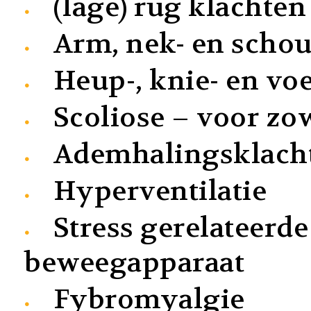
(lage) rug klachten
Arm, nek- en scho
Heup-, knie- en vo
Scoliose – voor zow
Ademhalingsklach
Hyperventilatie
Stress gerelateerde
beweegapparaat
Fybromyalgie